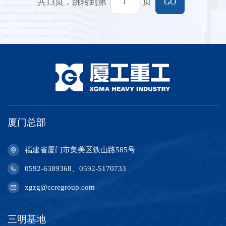
共
13
页，跳转到第
页
GO
厦门总部
福建省厦门市集美区铁山路585号
0592-6389368、0592-5170733
xgzg@ccregroup.com
三明基地