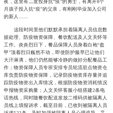
夜，
这里有二度投身
抗“疫”
的勇士，
有离开8个
月孩子投入抗“疫”的父亲，有刚刚毕业加入公司
的
新人
……
这段时间里
他们默默承担着
隔离人员信息数
据处理、防疫物资保障、餐饮配送
及人文关怀等
工作。
炎炎烈日下，餐品保障人员身着白袍“盔
甲”顶着烈日巍然不动，即使防护服早已让他们
大汗淋漓，他们仍然能够冷静的做好分配餐品工
作
；
物资保障人员专班安排专员轮流驻点物资仓
库负责防疫物资保障，记录防疫物资库存
量并追
踪防疫物资出入库情况，根据防疫物资消耗情况
申报物资采购量；
人文关怀
客服小组搭建2条电
话热线，同时随餐饮配送发放二维码供被隔离人
员线上填报诉求
，
截至目前，已收到被隔离人员
诉求522条
，
及时加强被
隔离人员
心理疏导，妥